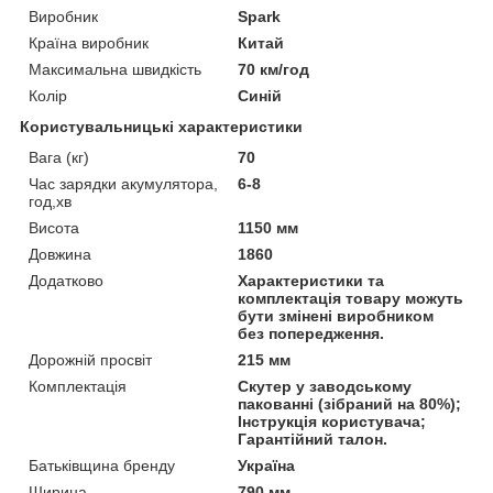
Виробник
Spark
Країна виробник
Китай
Максимальна швидкість
70 км/год
Колір
Синій
Користувальницькі характеристики
Вага (кг)
70
Час зарядки акумулятора,
6-8
год,хв
Висота
1150 мм
Довжина
1860
Додатково
Характеристики та
комплектація товару можуть
бути змінені виробником
без попередження.
Дорожній просвіт
215 мм
Комплектація
Скутер у заводському
пакованні (зібраний на 80%);
Інструкція користувача;
Гарантійний талон.
Батьківщина бренду
Україна
Ширина
790 мм