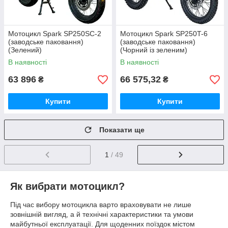
Мотоцикл Spark SP250SC-2
Мотоцикл Spark SP250T-6
(заводське паковання)
(заводське паковання)
(Зелений)
(Чорний із зеленим)
В наявності
В наявності
63 896
66 575,32
₴
₴
Купити
Купити
Показати ще
1
/ 49
Як вибрати мотоцикл?
Під час вибору мотоцикла варто враховувати не лише
зовнішній вигляд, а й технічні характеристики та умови
майбутньої експлуатації. Для щоденних поїздок містом