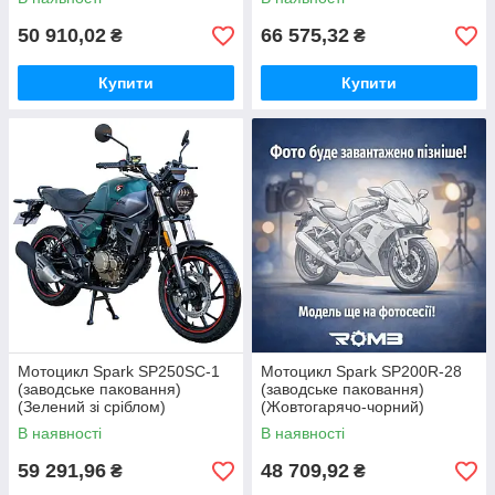
50 910,02
66 575,32
₴
₴
Купити
Купити
Мотоцикл Spark SP250SC-1
Мотоцикл Spark SP200R-28
(заводське паковання)
(заводське паковання)
(Зелений зі сріблом)
(Жовтогарячо-чорний)
В наявності
В наявності
59 291,96
48 709,92
₴
₴