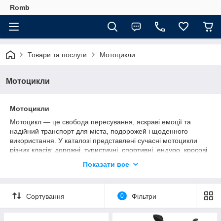
Romb
Товари та послуги
Мотоцикли
Мотоцикли
Мотоцикли
Мотоцикл — це свобода пересування, яскраві емоції та
надійний транспорт для міста, подорожей і щоденного
використання. У каталозі представлені сучасні мотоцикли
різних класів: дорожні, туристичні, спортивні, ендуро, кросові
та моделі подвійного призначення. У нас ви можете підібрати
Показати все
техніку як для початківців, так і для досвідчених райдерів.
Ми пропонуємо мотоцикли від перевірених виробників із
бензиновими двигунами різного об'єму — від економічних
Сортування
0
Фільтри
125 см³ до потужних моделей для далеких поїздок і складних
маршрутів. Усі моделі відзначаються сучасним дизайном,
надійною конструкцією, економічною витратою пального та