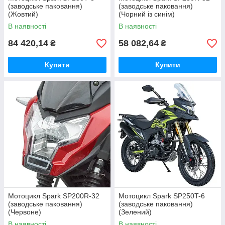
(заводське паковання)
(заводське паковання)
(Жовтий)
(Чорний із синім)
В наявності
В наявності
84 420,14
58 082,64
₴
₴
Купити
Купити
Мотоцикл Spark SP200R-32
Мотоцикл Spark SP250T-6
(заводське паковання)
(заводське паковання)
(Червоне)
(Зелений)
В наявності
В наявності