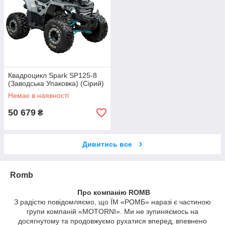
Квадроцикл Spark SP125-8
(Заводська Упаковка) (Сірий)
Немає в наявності
50 679
₴
Дивитись все
Romb
Про компанію ROMB
З радістю повідомляємо, що ЇМ «РОМБ» наразі є частиною
групи компаній «MOTORNI». Ми не зупиняємось на
досягнутому та продовжуємо рухатися вперед, впевнено