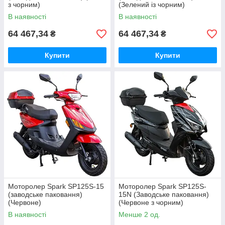
з чорним)
(Зелений із чорним)
В наявності
В наявності
64 467,34
64 467,34
₴
₴
Купити
Купити
Моторолер Spark SP125S-15
Моторолер Spark SP125S-
(заводське паковання)
15N (Заводське паковання)
(Червоне)
(Червоне з чорним)
В наявності
Менше 2 од.