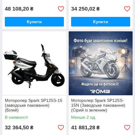
48 108,20
34 250,02
₴
₴
Купити
Купити
Моторолер Spark SP125S-15
Моторолер Spark SP125S-
(заводське паковання)
15N (Заводське паковання)
(Білий)
(Сірий із зеленим)
В наявності
Менше 2 од.
32 364,50
41 881,28
₴
₴