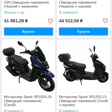
15N (Заводське паковання)
(Заводське паковання)
(Чорний з червоним)
(Червоне з чорним)
Менше 2 од.
В наявності
41 881,28
44 512,58
₴
₴
Купити
Купити
Моторолер Spark SP150S-24
Моторолер Spark SP125S-21
(Заводське паковання)
(Заводське паковання) (Синій
(Синій)
з чорним)
В наявності
В наявності