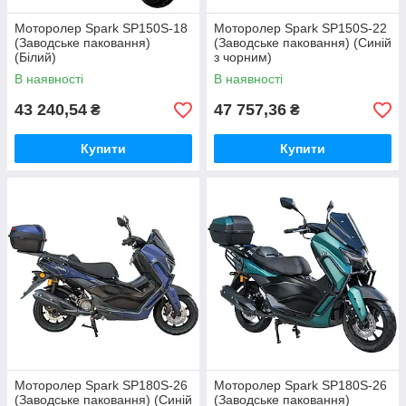
Моторолер Spark SP150S-18
Моторолер Spark SP150S-22
(Заводське паковання)
(Заводське паковання) (Синій
(Білий)
з чорним)
В наявності
В наявності
43 240,54
47 757,36
₴
₴
Купити
Купити
Моторолер Spark SP180S-26
Моторолер Spark SP180S-26
(Заводське паковання) (Синій
(Заводське паковання)