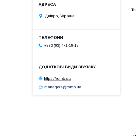
Дніпро, Україна
+380 (93) 471-19-19
https://romb.ua
managers@romb.ua