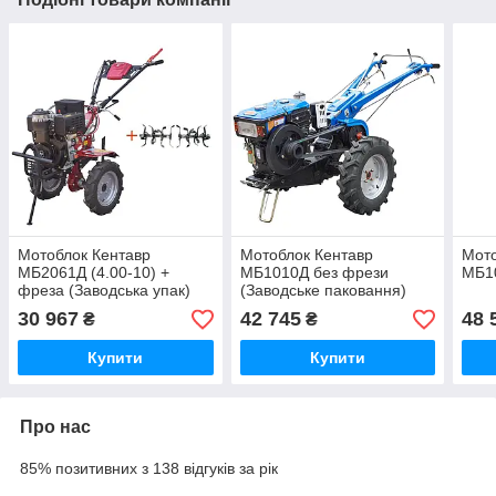
Мотоблок Кентавр
Мотоблок Кентавр
Мото
МБ2061Д (4.00-10) +
МБ1010Д без фрези
МБ1
фреза (Заводська упак)
(Заводське паковання)
30 967
42 745
48 
₴
₴
Купити
Купити
Про нас
85% позитивних з 138 відгуків за рік