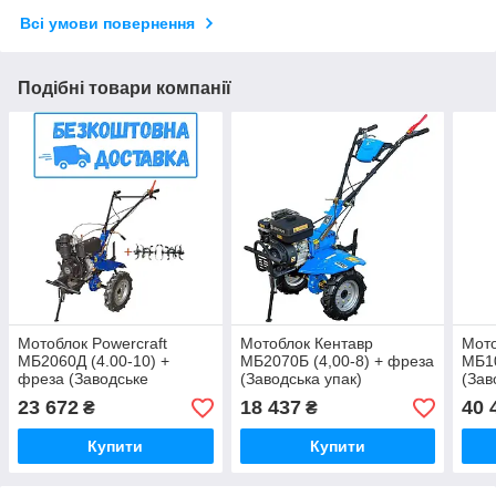
Всі умови повернення
Подібні товари компанії
Мотоблок Powercraft
Мотоблок Кентавр
Мото
МБ2060Д (4.00-10) +
МБ2070Б (4,00-8) + фреза
МБ1
фреза (Заводське
(Заводська упак)
(Зав
паковання)
23 672
18 437
40 
₴
₴
Купити
Купити