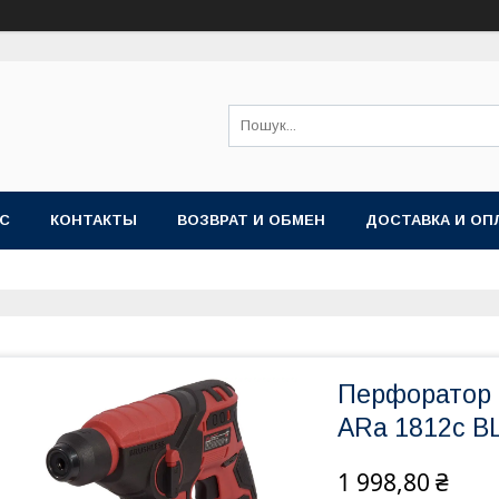
АС
КОНТАКТЫ
ВОЗВРАТ И ОБМЕН
ДОСТАВКА И ОП
Перфоратор 
ARa 1812c B
1 998,80 ₴