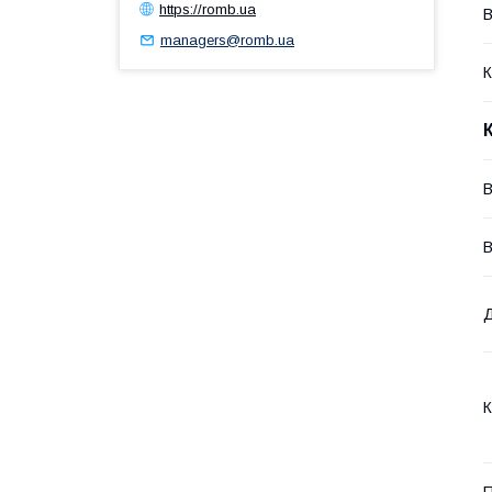
https://romb.ua
В
managers@romb.ua
К
В
В
К
П