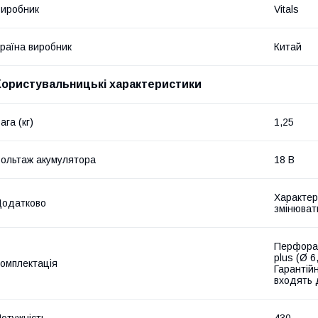
иробник
Vitals
раїна виробник
Китай
Користувальницькі характеристики
ага (кг)
1,25
ольтаж акумулятора
18 В
Характер
Додатково
змінюват
Перфорат
plus (Ø 6
омплектація
Гарантій
входять 
отужність
430