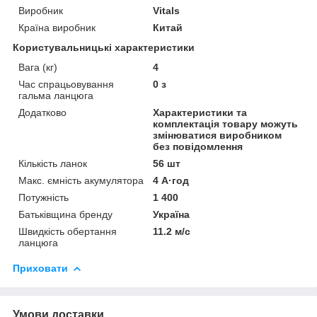
Виробник
Vitals
Країна виробник
Китай
Користувальницькі характеристики
Вага (кг)
4
Час спрацьовування
0 з
гальма ланцюга
Додатково
Характеристики та
комплектація товару можуть
змінюватися виробником
без повідомлення
Кількість ланок
56 шт
Макс. ємність акумулятора
4 А·год
Потужність
1 400
Батьківщина бренду
Україна
Швидкість обертання
11.2 м/с
ланцюга
Приховати
Умови доставки