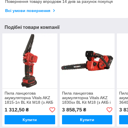
Повернення товару впродовж 14 днів за рахунок покупця
Всі умови повернення
Подібні товари компанії
Пила ланцюгова
Пила ланцюгова
Пил
акумуляторна Vitals AKZ
акумуляторна Vitals AKZ
акум
1815-1n BL Kit М18 (з АКБ
1830sx BL Kit М18 (з АКБ і
3640
і ЗП)
ЗП)
ЗП)
1 312,50
3 858,75
3 8
₴
₴
Купити
Купити