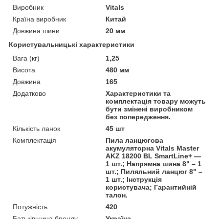
Виробник
Vitals
Країна виробник
Китай
Довжина шини
20 мм
Користувальницькі характеристики
Вага (кг)
1,25
Висота
480 мм
Довжина
165
Додатково
Характеристики та
комплектація товару можуть
бути змінені виробником
без попередження.
Кількість ланок
45 шт
Комплектація
Пила ланцюгова
акумуляторна Vitals Master
AKZ 18200 BL SmartLine+ —
1 шт.; Напрямна шина 8" – 1
шт.; Пиляльний ланцюг 8" –
1 шт.; Інструкція
користувача; Гарантийній
талон.
Потужність
420
Батьківщина бренду
Україна