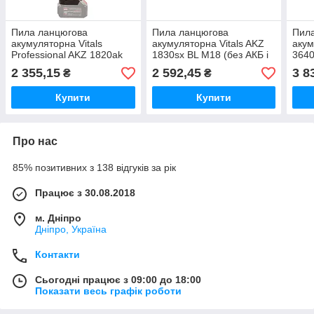
Пила ланцюгова
Пила ланцюгова
Пил
акумуляторна Vitals
акумуляторна Vitals AKZ
акум
Professional AKZ 1820ak
1830sx BL М18 (без АКБ і
3640
BL М18 (без АКБ і ЗП)
ЗП)
ЗП)
2 355,15
2 592,45
3 8
₴
₴
Купити
Купити
Про нас
85% позитивних з 138 відгуків за рік
Працює з 30.08.2018
м. Дніпро
Дніпро, Україна
Контакти
Сьогодні працює з 09:00 до 18:00
Показати весь графік роботи