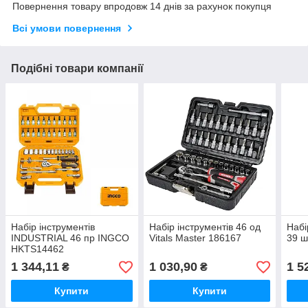
Повернення товару впродовж 14 днів за рахунок покупця
Всі умови повернення
Подібні товари компанії
Набір інструментів
Набір інструментів 46 од
Набі
INDUSTRIAL 46 пр INGCO
Vitals Master 186167
39 ш
HKTS14462
1 344,11
1 030,90
1 5
₴
₴
Купити
Купити