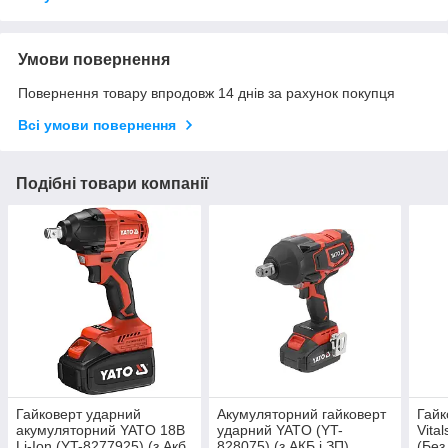
Умови повернення
Повернення товару впродовж 14 днів за рахунок покупця
Всі умови повернення
Подібні товари компанії
Гайковерт ударний
Акумуляторний гайковерт
Гайк
акумуляторний YATO 18В
ударний YATO (YT-
Vita
Li-Ion (YT-8277925) (з Акб
828075) (з АКБ і ЗП)
(Без