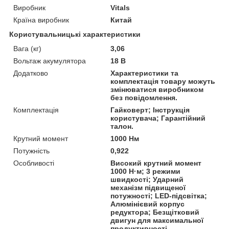
Виробник
Vitals
Країна виробник
Китай
Користувальницькі характеристики
Вага (кг)
3,06
Вольтаж акумулятора
18 В
Додатково
Характеристики та
комплектація товару можуть
змінюватися виробником
без повідомлення.
Комплектація
Гайковерт; Інструкція
користувача; Гарантійний
талон.
Крутний момент
1000 Нм
Потужність
0,922
Особливості
Високий крутний момент
1000 Н·м; 3 режими
швидкості; Ударний
механізм підвищеної
потужності; LED-підсвітка;
Алюмінієвий корпус
редуктора; Безщітковий
двигун для максимальної
продуктивності.