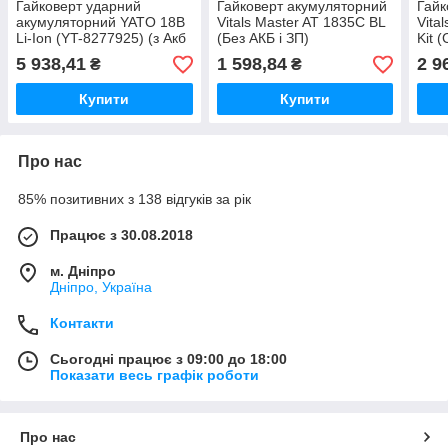
Гайковерт ударний
Гайковерт акумуляторний
Гайк
акумуляторний YATO 18В
Vitals Master AT 1835C BL
Vita
Li-Ion (YT-8277925) (з Акб
(Без АКБ і ЗП)
Kit 
і ЗП)
5 938,41
1 598,84
2 9
₴
₴
Купити
Купити
Про нас
85% позитивних з 138 відгуків за рік
Працює з 30.08.2018
м. Дніпро
Дніпро, Україна
Контакти
Сьогодні працює з 09:00 до 18:00
Показати весь графік роботи
Про нас