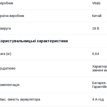
иробник
Vitals
раїна виробник
Китай
апруга
18 В
Користувальницькі характеристики
ага (кг)
0,64
Характер
Додатково
змінені 
Батарея 
омплектація
Гарантій
акс. ємність акумулятора
4 А·год