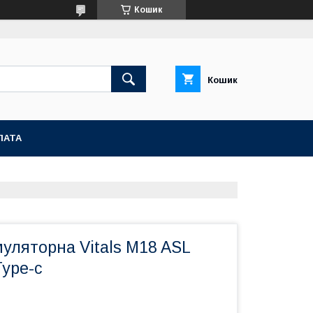
Кошик
Кошик
ЛАТА
уляторна Vitals M18 ASL
Type-c