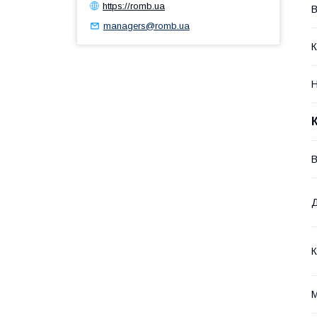
https://romb.ua
В
managers@romb.ua
К
Н
В
К
М