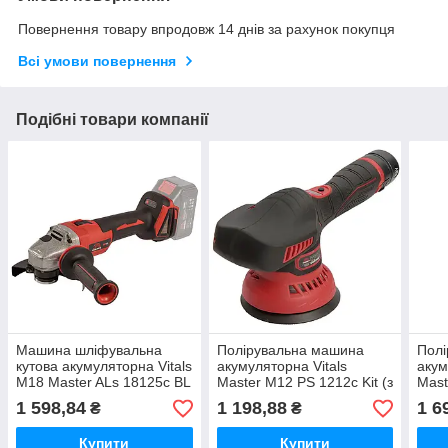
Повернення товару впродовж 14 днів за рахунок покупця
Всі умови повернення
Подібні товари компанії
Машина шліфувальна
Полірувальна машина
Пол
кутова акумуляторна Vitals
акумуляторна Vitals
акум
M18 Master ALs 18125c BL
Master M12 PS 1212c Kit (з
Mast
(Без АКБ і ЗП)
АКБ і ЗП)
(без
1 598,84
1 198,88
1 6
₴
₴
Купити
Купити