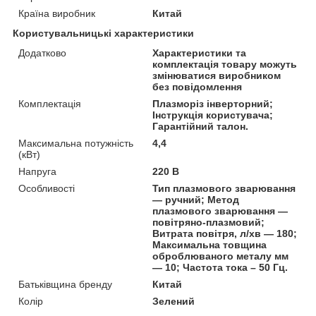
Країна виробник
Китай
Користувальницькі характеристики
Додатково
Характеристики та
комплектація товару можуть
змінюватися виробником
без повідомлення
Комплектація
Плазморіз інверторний;
Інструкція користувача;
Гарантійний талон.
Максимальна потужність
4,4
(кВт)
Напруга
220 В
Особливості
Тип плазмового зварювання
— ручний; Метод
плазмового зварювання —
повітряно-плазмовий;
Витрата повітря, л/хв — 180;
Максимальна товщина
оброблюваного металу мм
— 10; Частота тока – 50 Гц.
Батьківщина бренду
Китай
Колір
Зелений