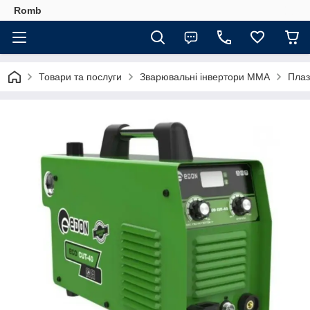
Romb
Товари та послуги
Зварювальні інвертори MMA
Плаз