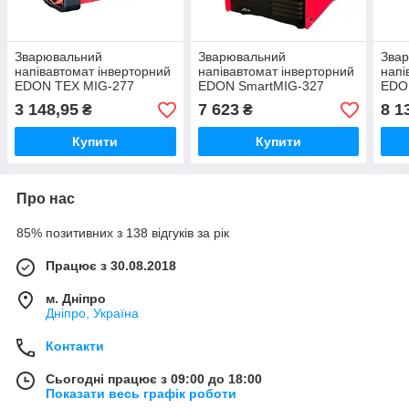
Зварювальний
Зварювальний
Зва
напівавтомат інверторний
напівавтомат інверторний
напі
EDON TEX MIG-277
EDON SmartMIG-327
EDO
3 148,95
7 623
8 1
₴
₴
Купити
Купити
Про нас
85% позитивних з 138 відгуків за рік
Працює з 30.08.2018
м. Дніпро
Дніпро, Україна
Контакти
Сьогодні працює з 09:00 до 18:00
Показати весь графік роботи