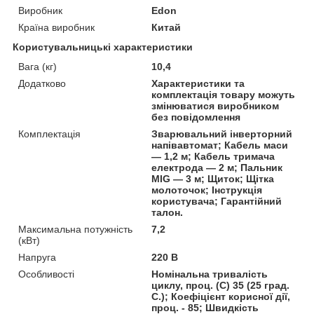
Виробник
Edon
Країна виробник
Китай
Користувальницькі характеристики
Вага (кг)
10,4
Додатково
Характеристики та
комплектація товару можуть
змінюватися виробником
без повідомлення
Комплектація
Зварювальний інверторний
напівавтомат; Кабель маси
— 1,2 м; Кабель тримача
електрода — 2 м; Пальник
MIG — 3 м; Щиток; Щітка
молоточок; Інструкція
користувача; Гарантійний
талон.
Максимальна потужність
7,2
(кВт)
Напруга
220 В
Особливості
Номінальна тривалість
циклу, проц. (С) 35 (25 град.
C.); Коефіцієнт корисної дії,
проц. - 85; Швидкість