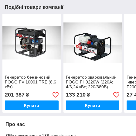
Подібні товари компанії
Генератор бензиновий
Генератор зварювальний
Гене
FOGO FV 10001 TRE (8,6
FOGO FH9220W (220А;
інв
кВт)
4/6,24 кВт; 220/380В)
F200
(240
201 387
133 210
27 
₴
₴
Купити
Купити
Про нас
85% позитивних з 138 відгуків за рік