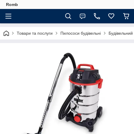
Romb
Товари та послуги
Пилососи будівельні
Будівельний