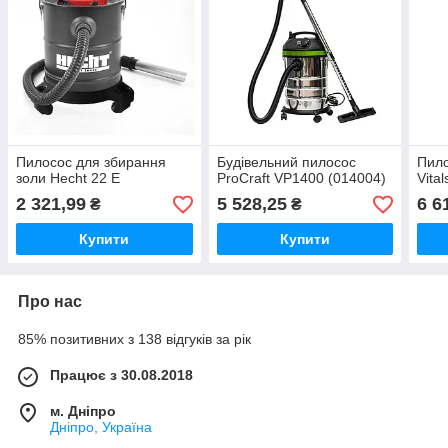
Пилосос для збирання
Будівельний пилосос
Пило
золи Hecht 22 E
ProCraft VP1400 (014004)
Vita
2 321,99
5 528,25
6 6
₴
₴
Купити
Купити
Про нас
85% позитивних з 138 відгуків за рік
Працює з 30.08.2018
м. Дніпро
Дніпро, Україна