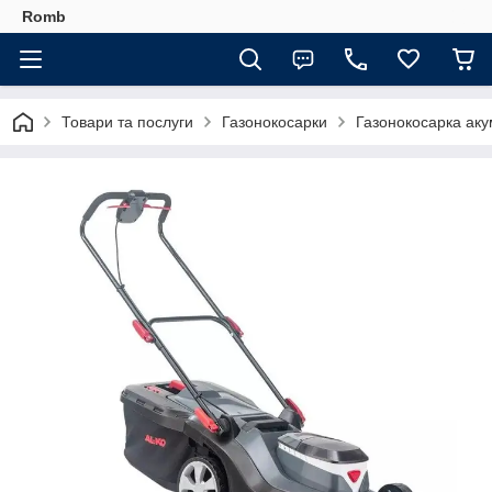
Romb
Товари та послуги
Газонокосарки
Газонокосарка акум