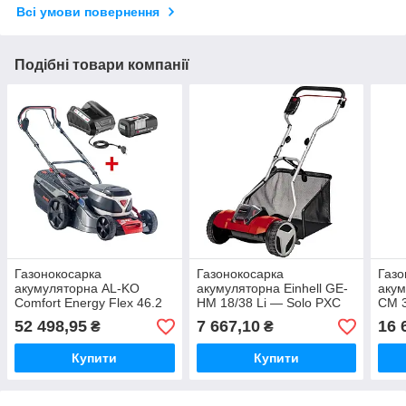
Всі умови повернення
Подібні товари компанії
Газонокосарка
Газонокосарка
Газо
акумуляторна AL-KO
акумуляторна Einhell GE-
акум
Comfort Energy Flex 46.2
HM 18/38 Li — Solo PXC
CM 3
Li SP-W (c АКБ і ЗП)
(без АКБ і ЗП)
АКБ 
52 498,95
7 667,10
16 
₴
₴
(123011)
Купити
Купити