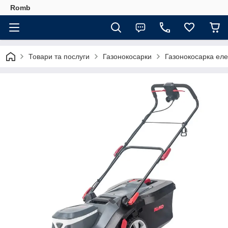
Romb
Товари та послуги
Газонокосарки
Газонокосарка еле