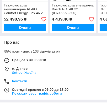
Газонокосарка
Газонокосарка електрична
Газо
акумуляторна AL-KO
Bosch ROTAK 32
GRE
Comfort Energy Flex 46.2
(0.600.8A6.300)
GFL
Li SP-W (c АКБ і ЗП)
52 498,95
4 439,40
4 6
₴
₴
(123011)
Купити
Купити
Про нас
85% позитивних з 138 відгуків за рік
Працює з 30.08.2018
м. Дніпро
Дніпро, Україна
Контакти
Сьогодні працює з 09:00 до 18:00
Показати весь графік роботи