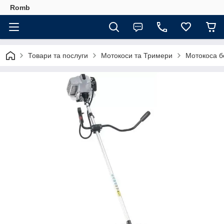
Romb
Товари та послуги
Мотокоси та Тримери
Мотокоса б