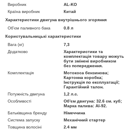
Виробник
AL-KO
Країна виробник
Китай
Характеристики двигуна внутрішнього згоряння
Об'єм паливного бака
0.8 л
Користувальницькі характеристики
Вага (кг)
7,3
Додатково
Характеристики та
комплектація товару можуть
бути змінені виробником
без попередження.
Комплектація
Мотокоса бензинова;
Картонна коробка;
Інструкція по експлуатації;
Гарантійний талон.
Потужність двигуна
1,2 л.с.
Особливості
Об'єм двигуна: 32.6 см. куб;
Марка палива: АІ-92.
Батьківщина бренду
Німеччина
Система запуску
Механічний стартер
Товщина волосіні
2.4 мм