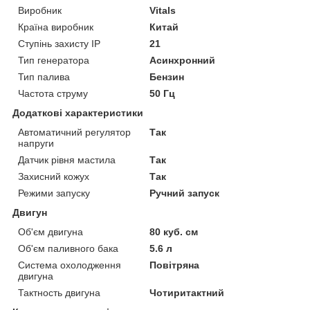
Виробник
Vitals
Країна виробник
Китай
Ступінь захисту IP
21
Тип генератора
Асинхронний
Тип палива
Бензин
Частота струму
50 Гц
Додаткові характеристики
Автоматичний регулятор
Так
напруги
Датчик рівня мастила
Так
Захисний кожух
Так
Режими запуску
Ручний запуск
Двигун
Об'єм двигуна
80 куб. см
Об'єм паливного бака
5.6 л
Система охолодження
Повітряна
двигуна
Тактность двигуна
Чотиритактний