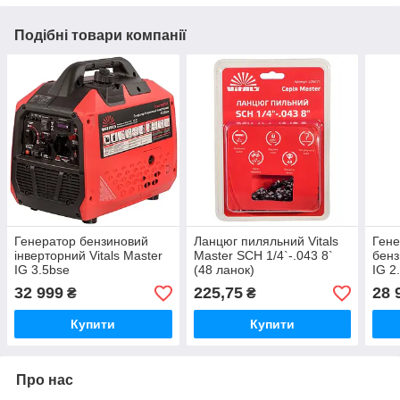
Подібні товари компанії
Генератор бензиновий
Ланцюг пиляльний Vitals
Гене
інверторний Vitals Master
Master SСH 1/4`-.043 8`
бенз
IG 3.5bse
(48 ланок)
IG 2
32 999
225,75
28 
₴
₴
Купити
Купити
Про нас