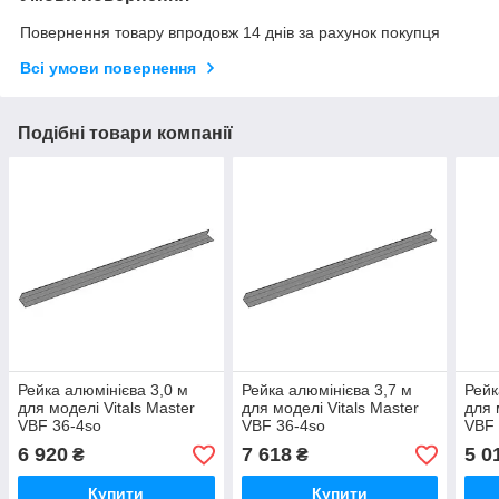
Повернення товару впродовж 14 днів за рахунок покупця
Всі умови повернення
Подібні товари компанії
Рейка алюмінієва 3,0 м
Рейка алюмінієва 3,7 м
Рейк
для моделі Vitals Master
для моделі Vitals Master
для 
VBF 36-4so
VBF 36-4so
VBF 
6 920
7 618
5 0
₴
₴
Купити
Купити