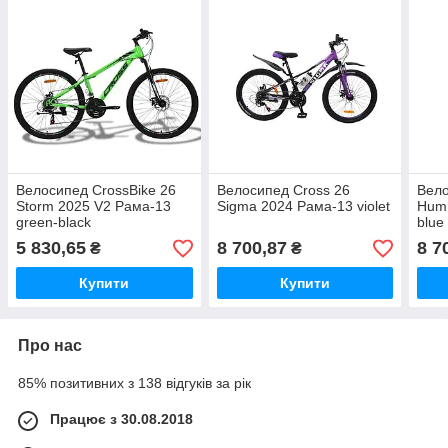
Велосипед CrossBike 26
Велосипед Cross 26
Вело
Storm 2025 V2 Рама-13
Sigma 2024 Рама-13 violet
Hum
green-black
blue
5 830,65
8 700,87
8 7
₴
₴
Купити
Купити
Про нас
85% позитивних з 138 відгуків за рік
Працює з 30.08.2018