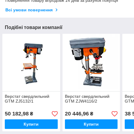
Повернення товару впродовж 14 днів за рахунок покупця
Всі умови повернення
Подібні товари компанії
Верстат свердлильний
Верстат свердлильний
Верс
GTM ZJ5132/1
GTM ZJW4116/2
GTM
50 182,98
20 446,96
38 
₴
₴
Купити
Купити