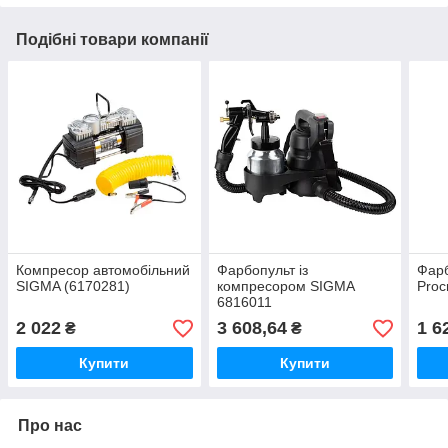
Подібні товари компанії
Компресор автомобільний
Фарбопульт із
Фарб
SIGMA (6170281)
компресором SIGMA
Proc
6816011
2 022
3 608,64
1 6
₴
₴
Купити
Купити
Про нас