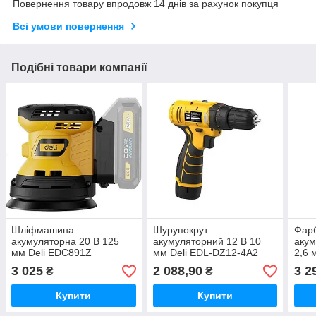
Повернення товару впродовж 14 днів за рахунок покупця
Всі умови повернення
Подібні товари компанії
Шліфмашина
Шурупокрут
Фар
акумуляторна 20 В 125
акумуляторний 12 В 10
акум
мм Deli EDC891Z
мм Deli EDL-DZ12-4A2
2,6 
3 025
2 088,90
3 2
₴
₴
Купити
Купити