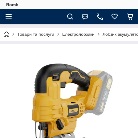
Romb
Товари та послуги
Електролобзики
Лобзик акумулят