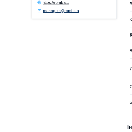
https://romb.ua
В
managers@romb.ua
К
В
О
Б
І