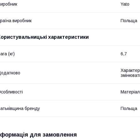
иробник
Yato
раїна виробник
Польща
Користувальницькі характеристики
ага (кг)
6,7
Характер
Додатково
змінюват
собливості
Матеріал:
атьківщина бренду
Польща
нформація для замовлення