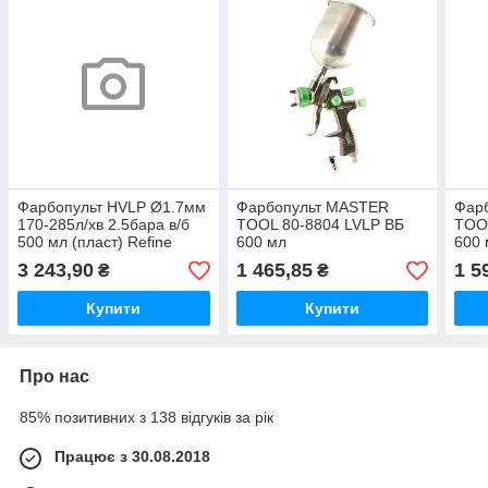
Фарбопульт HVLP Ø1.7мм
Фарбопульт MASTER
Фар
170-285л/хв 2.5бара в/б
TOOL 80-8804 LVLP ВБ
TOO
500 мл (пласт) Refine
600 мл
600 
3 243,90
1 465,85
1 5
₴
₴
Купити
Купити
Про нас
85% позитивних з 138 відгуків за рік
Працює з 30.08.2018