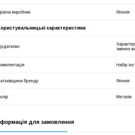
раїна виробник
Японія
Користувальницькі характеристики
Характер
Додатково
змінені 
омплектація
Набір інс
атьківщина бренду
Японія
олір
Металік
нформація для замовлення