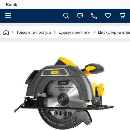
Romb
Товари та послуги
Циркулярні пили
Циркулярна елек