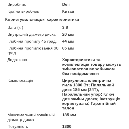
Виробник
Deli
Країна виробник
Китай
Користувальницькі характеристики
Вага (кг)
3,8
Внутрішній діаметр диска
20 мм
Глибина пропилу 45 град.
44 мм
Глибина пропилювання 90
65 мм
град.
Додатково
Характеристики та
комплектація товару можуть
змінюватися виробником
без повідомлення
Комплектація
Циркулярна електрична
пила 1300 Вт; Пиляльний
диск 185 мм (24T);
Паралельний упор; Ключ
для заміни диска; Інструкція
користувача; Гарантійний
талон
Максимальний зовнішній
185 мм
діаметр диска
Потужність
1300