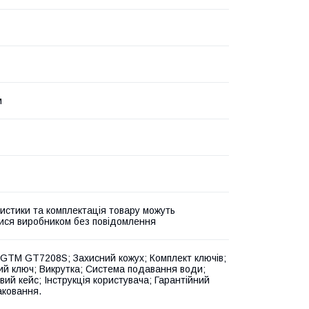
м
истики та комплектація товару можуть
ися виробником без повідомлення
 GTM GT7208S; Захисний кожух; Комплект ключів;
ий ключ; Викрутка; Система подавання води;
вий кейс; Інструкція користувача; Гарантійний
аковання.