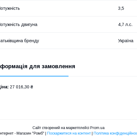
отужність
3,5
отужність двигуна
4,7 л.с.
атьківщина бренду
Україна
нформація для замовлення
іна:
27 016,30 ₴
Сайт створений на маркетплейсі
Prom.ua
Интернет - Магазин "Ромб" |
Поскаржитися на контент
|
Політика конфіденційнос