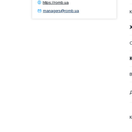
https://romb.ua
managers@romb.ua
К
О
В
К