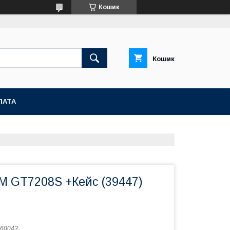
Кошик
Кошик
ЛАТА
M GT7208S +Кейс (39447)
60043