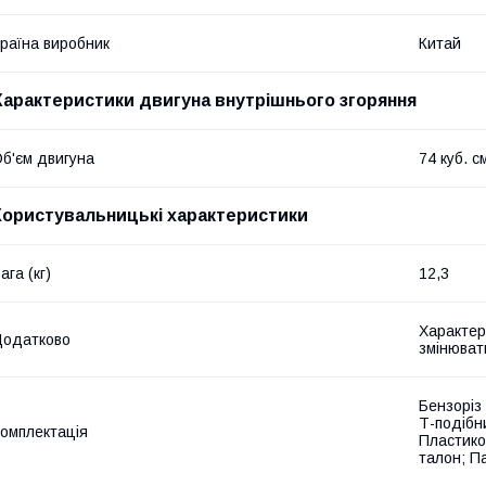
раїна виробник
Китай
Характеристики двигуна внутрішнього згоряння
б'єм двигуна
74 куб. с
Користувальницькі характеристики
ага (кг)
12,3
Характер
Додатково
змінюват
Бензоріз
Т-подібн
омплектація
Пластико
талон; П