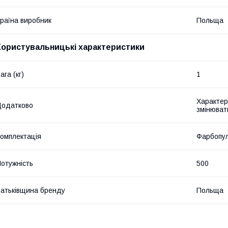
раїна виробник
Польща
Користувальницькі характеристики
ага (кг)
1
Характер
Додатково
змінюват
омплектація
Фарбопул
отужність
500
атьківщина бренду
Польща