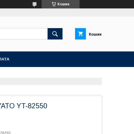
Кошик
Кошик
ЛАТА
YATO YT-82550
76255