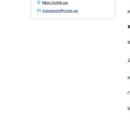
https://romb.ua
managers@romb.ua
К
В
К
П
Б