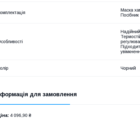
Маска ха
омплектація
Посібник 
Надійний
Термості
собливості
регулюва
Підходит
увімкнен
олір
Чорний
нформація для замовлення
іна:
4 096,90 ₴