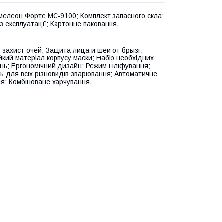
мелеон Форте МС-9100; Комплект запасного скла;
з експлуатації; Картонне паковання.
 захист очей; Защита лица и шеи от брызг;
йкий матеріал корпусу маски; Набір необхідних
нь; Ергономічний дизайн; Режим шліфування;
ь для всіх різновидів зварювання; Автоматичне
ня; Комбіноване харчування.