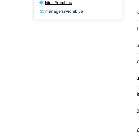
https://romb.ua
managers@romb.ua
К
В
В