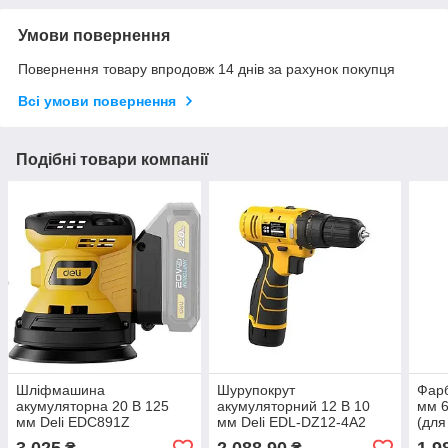
Умови повернення
Повернення товару впродовж 14 днів за рахунок покупця
Всі умови повернення
Подібні товари компанії
Шліфмашина
Шурупокрут
Фар
акумуляторна 20 В 125
акумуляторний 12 В 10
мм 6
мм Deli EDC891Z
мм Deli EDL-DZ12-4A2
(для
(пла