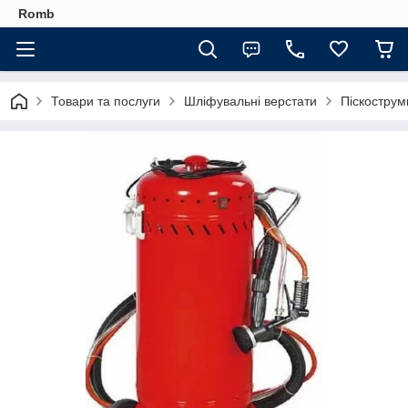
Romb
Товари та послуги
Шліфувальні верстати
Піскострум