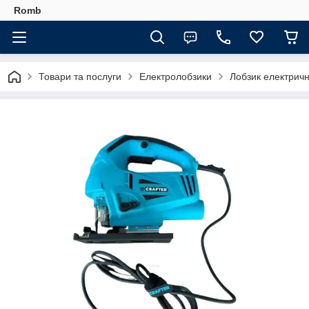
Romb
Товари та послуги
Електролобзики
Лобзик електри