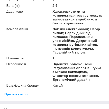
Вага (кг)
2,5
Додатково
Характеристики та
комплектація товару можуть
змінюватися виробником
без повідомлення.
Комплектація
Лобзик електричний; Набір
пилок; Перехідник під
пилосос; Паралельний
упор-лінійка; Додатковий
комплект вугільних щіток;
Інструкція користувача;
Гарантійний талон.
Потужність
1
Особливості
Підсвітка робочої зони,
Регулювання обертів, Ручка
з м'якою накладкою,
Фіксатор кнопки вмикання,
Ергономічний дизайн.
Батьківщина бренду
Китай
Приховати