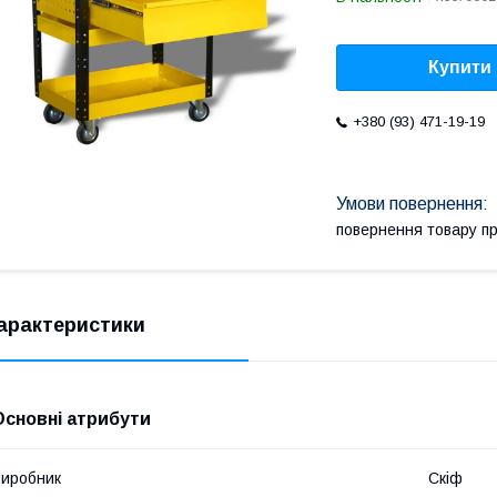
Купити
+380 (93) 471-19-19
повернення товару п
арактеристики
Основні атрибути
иробник
Скіф