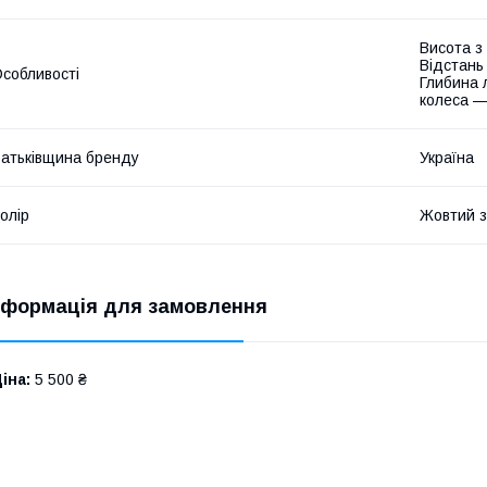
Висота з
Відстань 
собливості
Глибина 
колеса —
атьківщина бренду
Україна
олір
Жовтий з
нформація для замовлення
іна:
5 500 ₴