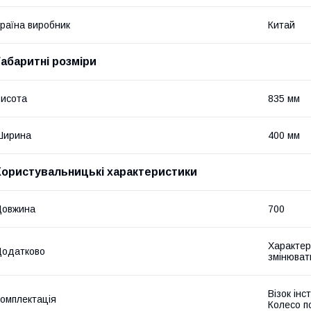
раїна виробник
Китай
Габаритні розміри
исота
835 мм
Ширина
400 мм
Користувальницькі характеристики
Довжина
700
Характер
Додатково
змінюват
Візок ін
омплектація
Колесо п