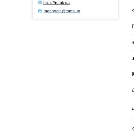
https://romb.ua
К
managers@romb.ua
В
К