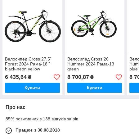
Велосипед Cross 27,5`
Велосипед Cross 26
Вело
Forest 2024 Рама-18``
Hummer 2024 Рама-13
Hum
black-neon yellow
green
blue
6 435,64
8 700,87
8 7
₴
₴
Купити
Купити
Про нас
85% позитивних з 138 відгуків за рік
Працює з 30.08.2018