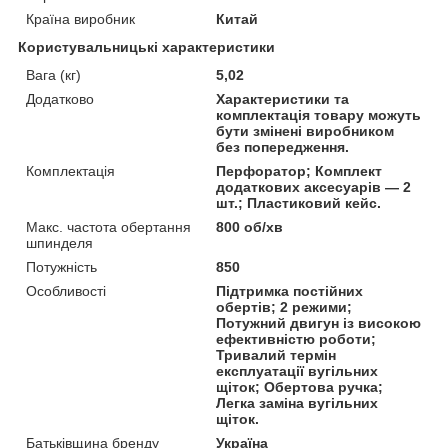
Країна виробник
Китай
Користувальницькі характеристики
Вага (кг)
5,02
Додатково
Характеристики та
комплектація товару можуть
бути змінені виробником
без попередження.
Комплектація
Перфоратор; Комплект
додаткових аксесуарів — 2
шт.; Пластиковий кейс.
Макс. частота обертання
800 об/хв
шпинделя
Потужність
850
Особливості
Підтримка постійних
обертів; 2 режими;
Потужний двигун із високою
ефективністю роботи;
Тривалий термін
експлуатації вугільних
щіток; Обертова ручка;
Легка заміна вугільних
щіток.
Батьківщина бренду
Україна