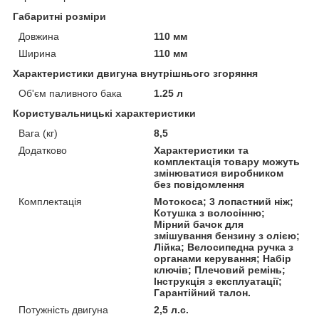
Габаритні розміри
Довжина
110 мм
Ширина
110 мм
Характеристики двигуна внутрішнього згоряння
Об'єм паливного бака
1.25 л
Користувальницькі характеристики
Вага (кг)
8,5
Додатково
Характеристики та
комплектація товару можуть
змінюватися виробником
без повідомлення
Комплектація
Мотокоса; 3 лопастний ніж;
Котушка з волосінню;
Мірний бачок для
змішування бензину з олією;
Лійка; Велосипедна ручка з
органами керування; Набір
ключів; Плечовий ремінь;
Інструкція з експлуатації;
Гарантійний талон.
Потужність двигуна
2,5 л.с.