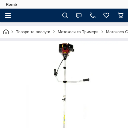
Romb
Товари та послуги
Мотокоси та Тримери
Мотокоса 