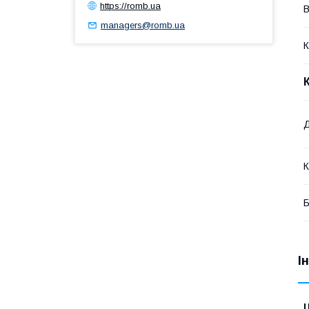
https://romb.ua
В
managers@romb.ua
К
К
Б
І
Ц