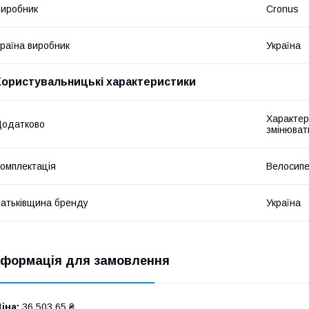
иробник
Cronus
раїна виробник
Україна
Користувальницькі характеристики
Характер
Додатково
змінюват
омплектація
Велосипе
атьківщина бренду
Україна
нформація для замовлення
іна:
36 503,65 ₴