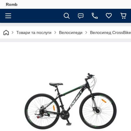
Romb
Товари та послуги
Велосипеди
Велосипед CrossBike