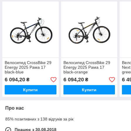
Велосипед CrossBike 29
Велосипед CrossBike 29
Вело
Energy 2025 Рама 17
Energy 2025 Рама 17
Next
black-blue
black-orange
gree
6 094,20
6 094,20
6 4
₴
₴
Купити
Купити
Про нас
85% позитивних з 138 відгуків за рік
Працює з 30.08.2018