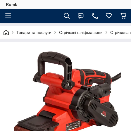
Romb
Товари та послуги
Стрічкові шліфмашини
Стрічкова