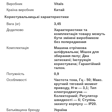
Виробник
Vitals
Країна виробник
Китай
Користувальницькі характеристики
Вага (кг)
3,45
Додатково
Характеристики та
комплектація товару можуть
бути змінені виробником
без попередження
Комплектація
Машина стрічкова
шліфувальна; Мішок для
збирання пилу; Два
затискачі; Інструкція
користувача; Гарантійний
талон.
Потужність
0,9
Особливості
Частота тока, Гц - 50; Макс.
крутний тяговий момент
приводу, Н·м — 3,1; Тип
електродвигуна —
Колекторний; Регулятор
швидкості — 6; Ступінь
захисту корпусу — IP20.
Батьківщина бренду
Україна