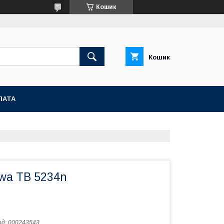
Кошик
Кошик
ЛАТА
wa TB 5234n
од:
000243543