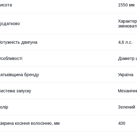
исота
1550 мм
Характер
Додатково
змінюват
отужність двигуна
4,6 л.с.
собливості
Діаметр 
атьківщина бренду
Україна
истема запуску
Механічн
олір
Зелений
ирина косіння волосінню, мм
430