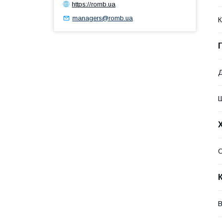
https://romb.ua
managers@romb.ua
К
О
В