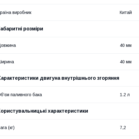
раїна виробник
Китай
Габаритні розміри
Довжина
40 мм
Ширина
40 мм
Характеристики двигуна внутрішнього згоряння
б'єм паливного бака
1.2 л
Користувальницькі характеристики
ага (кг)
7,2