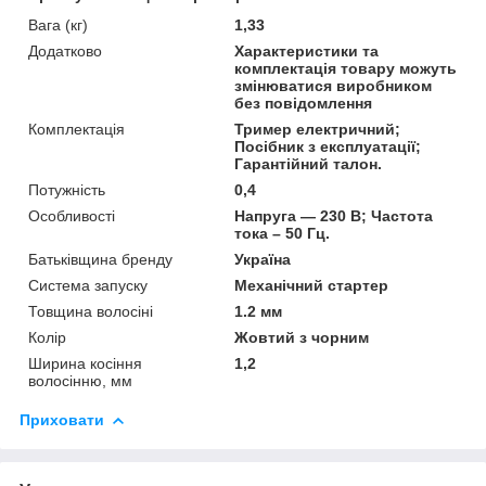
Вага (кг)
1,33
Додатково
Характеристики та
комплектація товару можуть
змінюватися виробником
без повідомлення
Комплектація
Тример електричний;
Посібник з експлуатації;
Гарантійний талон.
Потужність
0,4
Особливості
Напруга — 230 В; Частота
тока – 50 Гц.
Батьківщина бренду
Україна
Система запуску
Механічний стартер
Товщина волосіні
1.2 мм
Колір
Жовтий з чорним
Ширина косіння
1,2
волосінню, мм
Приховати