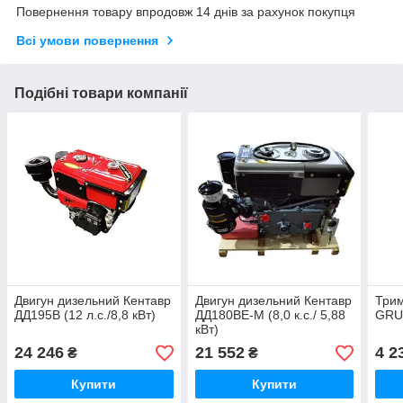
Повернення товару впродовж 14 днів за рахунок покупця
Всі умови повернення
Подібні товари компанії
Двигун дизельний Кентавр
Двигун дизельний Кентавр
Трим
ДД195В (12 л.с./8,8 кВт)
ДД180ВЕ-М (8,0 к.с./ 5,88
GRU
кВт)
24 246
21 552
4 2
₴
₴
Купити
Купити