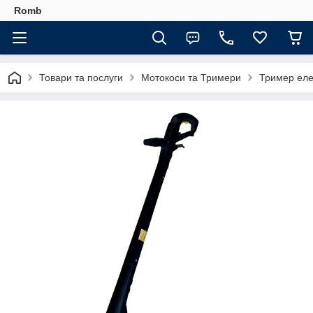
Romb
Товари та послуги
Мотокоси та Тримери
Тример еле