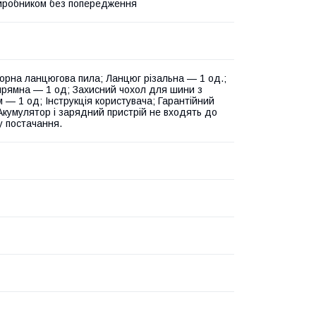
виробником без попередження
орна ланцюгова пила; Ланцюг різальна — 1 од.;
рямна — 1 од; Захисний чохол для шини з
 — 1 од; Інструкція користувача; Гарантійний
 Акумулятор і зарядний пристрій не входять до
у постачання.