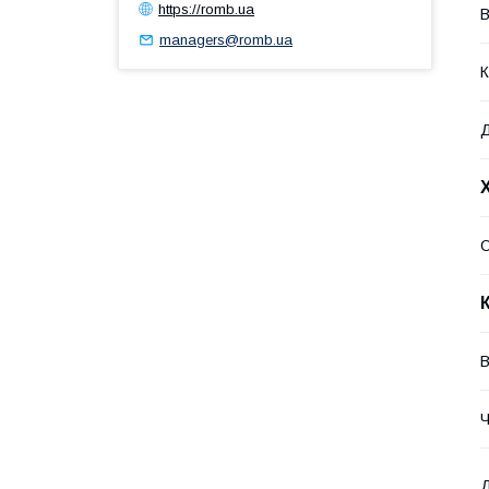
https://romb.ua
В
managers@romb.ua
К
О
В
Ч