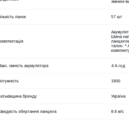
змінені 
ількість ланок
57 шт
Акумулят
Шина нап
омплектація
ланцюгом
талон. *
комплект
акс. ємність акумулятора
4 А·год
отужність
1800
атьківщина бренду
Україна
видкість обертання ланцюга
8.6 м/с