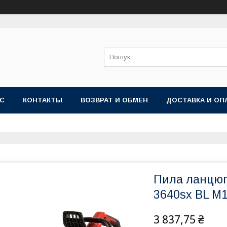
АС
КОНТАКТЫ
ВОЗВРАТ И ОБМЕН
ДОСТАВКА И ОП
Пила ланцюг
3640sx BL М1
3 837,75 ₴