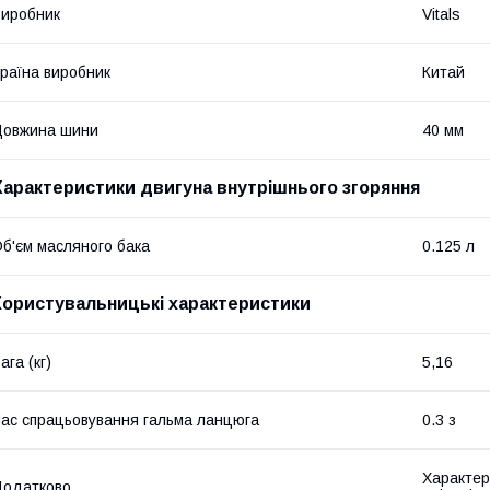
иробник
Vitals
раїна виробник
Китай
Довжина шини
40 мм
Характеристики двигуна внутрішнього згоряння
б'єм масляного бака
0.125 л
Користувальницькі характеристики
ага (кг)
5,16
ас спрацьовування гальма ланцюга
0.3 з
Характер
Додатково