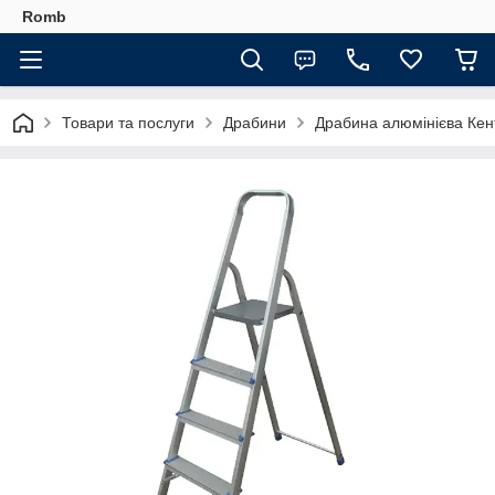
Romb
Товари та послуги
Драбини
Драбина алюмінієва Кен