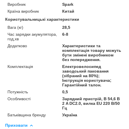
Виробник
Spark
Країна виробник
Китай
Користувальницькі характеристики
Вага (кг)
28,5
Час зарядки акумулятора,
6-8
год,хв
Додатково
Характеристики та
комплектація товару можуть
бути змінені виробником
без попередження.
Комплектація
Електровелосипед
заводський паковання
(зібраний на 80%);
Інструкція користувача;
Гарантійний талон.
Потужність
0,5
Особливості
Зарядний пристрій, В 54,6 В
2 A DC2.0, вилка EU 220 В/50
Гц
Батьківщина бренду
Україна
Приховати