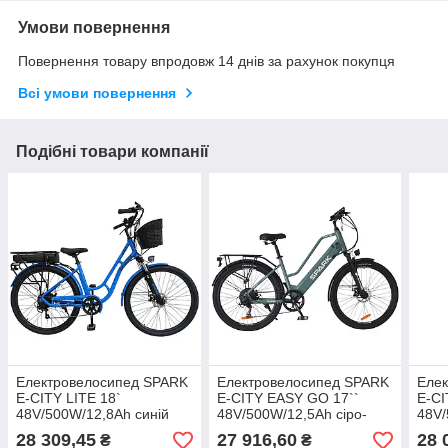
Умови повернення
Повернення товару впродовж 14 днів за рахунок покупця
Всі умови повернення
Подібні товари компанії
Електровелосипед SPARK
Електровелосипед SPARK
Еле
E-CITY LITE 18`
E-CITY EASY GO 17``
E-CI
48V/500W/12,8Ah синій
48V/500W/12,5Ah сіро-
48V/
оливковий
28 309,45
27 916,60
28 
₴
₴